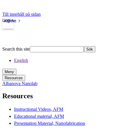
Till innehåll på sidan
Login
kth.se
Search this site
Sök
English
Meny
Resources
Albanova Nanolab
Resources
Instructional Videos, AFM
Educational material, AFM
Presentation Material, Nanofabrication