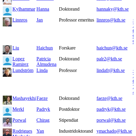
Kylhammar
Hanna
Doktorand
hannaky@kth.se
Linnros
Jan
Professor emeritus
linnros@kth.se
+
7
6
9
9
Liu
Haichun
Forskare
haichun@kth.se
Lopez
Patricia
Doktorand
palr2@kth.se
Ramirez
Almudena
Lundström
Linda
Professor
lindafr@kth.se
+
7
6
7
4
Mashayekhi
Faeze
Doktorand
faeze@kth.se
Merkl
Padryk
Postdoktor
padryk@kth.se
Porwal
Chirag
Stipendiat
porwal@kth.se
Rodrigues
Yan
Industridoktorand
ymachado@kth.se