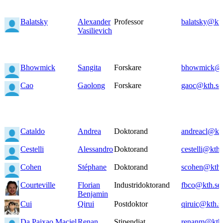
Balatsky
Alexander
Professor
balatsky@kth
Vasilievich
Bhowmick
Sangita
Forskare
bhowmick@k
Cao
Gaolong
Forskare
gaoc@kth.se
Cataldo
Andrea
Doktorand
andreacl@kth
Cestelli
Alessandro
Doktorand
cestelli@kth.
Cohen
Stéphane
Doktorand
scohen@kth.
Courteville
Florian
Industridoktorand
fbco@kth.se
Benjamin
Cui
Qirui
Postdoktor
qiruic@kth.s
Da Paixao Maciel
Renan
Stipendiat
renanm@kth.