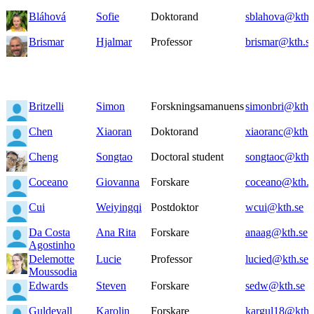
Bláhová
Sofie
Doktorand
sblahova@kth.
Brismar
Hjalmar
Professor
brismar@kth.s
Britzelli
Simon
Forskningsamanuens
simonbri@kth.
Chen
Xiaoran
Doktorand
xiaoranc@kth.
Cheng
Songtao
Doctoral student
songtaoc@kth.
Coceano
Giovanna
Forskare
coceano@kth.s
Cui
Weiyingqi
Postdoktor
wcui@kth.se
Da Costa
Ana Rita
Forskare
anaag@kth.se
Agostinho
Delemotte
Lucie
Professor
lucied@kth.se
Moussodia
Edwards
Steven
Forskare
sedw@kth.se
Guldevall
Karolin
Forskare
kargul18@kth.