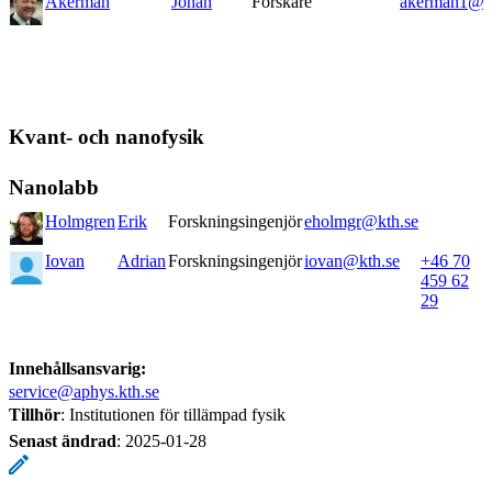
Åkerman
Johan
Forskare
akerman1@kt
Kvant- och nanofysik
Nanolabb
Holmgren
Erik
Forskningsingenjör
eholmgr@kth.se
Iovan
Adrian
Forskningsingenjör
iovan@kth.se
+46 70
459 62
29
Innehållsansvarig:
service@aphys.kth.se
Tillhör
: Institutionen för tillämpad fysik
Senast ändrad
:
2025-01-28