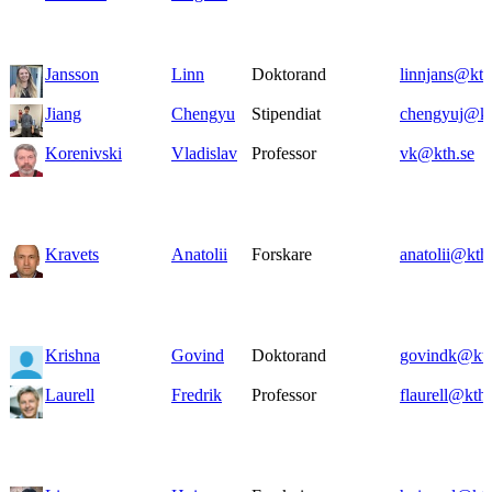
Jansson
Linn
Doktorand
linnjans@kth
Jiang
Chengyu
Stipendiat
chengyuj@kt
Korenivski
Vladislav
Professor
vk@kth.se
Kravets
Anatolii
Forskare
anatolii@kth
Krishna
Govind
Doktorand
govindk@kth
Laurell
Fredrik
Professor
flaurell@kth.