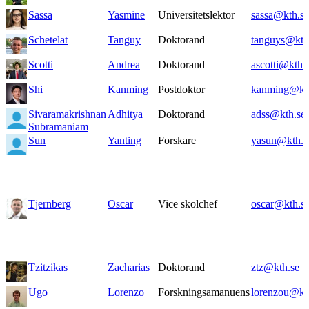
Sassa
Yasmine
Universitetslektor
sassa@kth.se
Schetelat
Tanguy
Doktorand
tanguys@kth
Scotti
Andrea
Doktorand
ascotti@kth.
Shi
Kanming
Postdoktor
kanming@kt
Sivaramakrishnan
Adhitya
Doktorand
adss@kth.se
Subramaniam
Sun
Yanting
Forskare
yasun@kth.s
Tjernberg
Oscar
Vice skolchef
oscar@kth.s
Tzitzikas
Zacharias
Doktorand
ztz@kth.se
Ugo
Lorenzo
Forskningsamanuens
lorenzou@kt