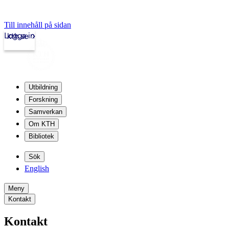
Till innehåll på sidan
Logga in
kth.se
Utbildning
Forskning
Samverkan
Om KTH
Bibliotek
Sök
English
Meny
Kontakt
Kontakt