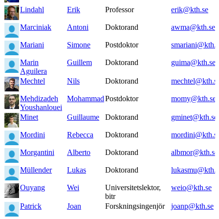
Lindahl
Erik
Professor
erik@kth.se
Marciniak
Antoni
Doktorand
awma@kth.se
Mariani
Simone
Postdoktor
smariani@kth.s
Marin
Guillem
Doktorand
guima@kth.se
Aguilera
Mechtel
Nils
Doktorand
mechtel@kth.s
Mehdizadeh
Mohammad
Postdoktor
momy@kth.se
Youshanlouei
Minet
Guillaume
Doktorand
gminet@kth.se
Mordini
Rebecca
Doktorand
mordini@kth.s
Morgantini
Alberto
Doktorand
albmor@kth.se
Müllender
Lukas
Doktorand
lukasmu@kth.s
Ouyang
Wei
Universitetslektor,
weio@kth.se
bitr
Patrick
Joan
Forskningsingenjör
joanp@kth.se