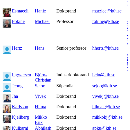
4
Esmaeeli
Hanie
Doktorand
marziee@kth.se
Fokine
Michael
Professor
fokine@kth.se
+
7
1
7
7
Hertz
Hans
Senior professor
hhertz@kth.se
+
7
6
6
3
Ingwersen
Björn-
Industridoktorand
bcin@kth.se
Christian
Jeong
Sejoo
Stipendiat
sejoo@kth.se
Jha
Vivek
Doktorand
vivekj@kth.se
Karlsson
Hilma
Doktorand
hilmak@kth.se
Kjellberg
Mikko
Doktorand
mikkokj@kth.se
Erik
Kulkarni
Abhilash
Doktorand
apku@kth.se