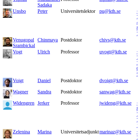
Sadaka
Unsbo
Peter
Universitetslektor
pu@kth.se
+
7
4
8
7
Venugopal
Chinmaya
Postdoktor
chivs@kth.se
Srambickal
Vogt
Ulrich
Professor
uvogt@kth.se
+
7
3
0
5
Voigt
Daniel
Postdoktor
dvoigt@kth.se
Wagner
Sandra
Postdoktor
sanwag@kth.se
Widengren
Jerker
Professor
jwideng@kth.se
+
8
7
7
1
Zelenina
Marina
Universitetsadjunkt
marinaz@kth.se
+
7