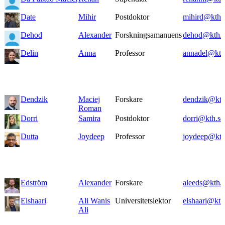
Date
Mihir
Postdoktor
mihird@kth.
Dehod
Alexander
Forskningsamanuens
dehod@kth.s
Delin
Anna
Professor
annadel@kth
Dendzik
Maciej
Forskare
dendzik@kth
Roman
Dorri
Samira
Postdoktor
dorri@kth.se
Dutta
Joydeep
Professor
joydeep@kth
Edström
Alexander
Forskare
aleeds@kth.s
Elshaari
Ali Wanis
Universitetslektor
elshaari@kth
Ali