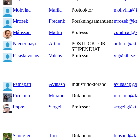
Mohylna
Mariia
Postdoktor
mohylna@kt
Mrozek
Frederik
Forskningsamanuens
mrozek@kth.
Månsson
Martin
Professor
condmat@kth
Niedermayr
Arthur
POSTDOKTOR
arthurn@kth.
STIPENDIAT
Pasiskevicius
Valdas
Professor
vp@kth.se
Pathapati
Avinash
Industridoktorand
avinashp@kt
Piccinini
Miriam
Doktorand
miriamp@kth
Popov
Sergei
Professor
sergeip@kth.
Sandgren
Tim
Doktorand
timsand@kth