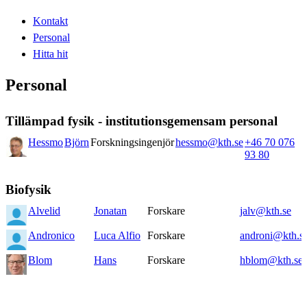
Kontakt
Personal
Hitta hit
Personal
Tillämpad fysik - institutionsgemensam personal
Hessmo
Björn
Forskningsingenjör
hessmo@kth.se
+46 70 076
93 80
Biofysik
Alvelid
Jonatan
Forskare
jalv@kth.se
Andronico
Luca Alfio
Forskare
androni@kth.s
Blom
Hans
Forskare
hblom@kth.se