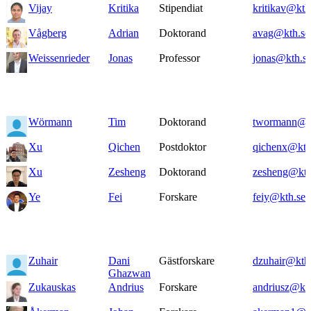
Vijay
Kritika
Stipendiat
kritikav@kth
Vågberg
Adrian
Doktorand
avag@kth.se
Weissenrieder
Jonas
Professor
jonas@kth.s
Wörmann
Tim
Doktorand
twormann@k
Xu
Qichen
Postdoktor
qichenx@kth
Xu
Zesheng
Doktorand
zesheng@kth
Ye
Fei
Forskare
feiy@kth.se
Zuhair
Dani
Gästforskare
dzuhair@kth
Ghazwan
Zukauskas
Andrius
Forskare
andriusz@kth