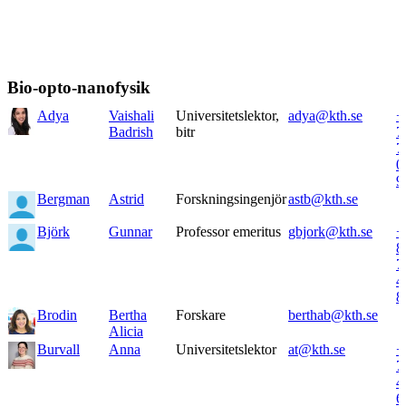
Bio-opto-nanofysik
Adya
Vaishali
Universitetslektor,
adya@kth.se
+
Badrish
bitr
7
7
0
9
Bergman
Astrid
Forskningsingenjör
astb@kth.se
Björk
Gunnar
Professor emeritus
gbjork@kth.se
+
8
7
4
8
Brodin
Bertha
Forskare
berthab@kth.se
Alicia
Burvall
Anna
Universitetslektor
at@kth.se
+
7
4
6