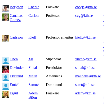
5
Börjeson
Charlie
Forskare
cborje@kth.se
Canalias
Carlota
Professor
ccg@kth.se
+
Gomez
7
1
7
7
Carlsson
Kjell
Professor emeritus
kjellc@kth.se
+
8
7
4
3
Chen
Xu
Stipendiat
xuche@kth.se
Devinder
Shital
Postdoktor
shital@kth.se
Ekstrand
Malin
Amanuens
malineks@kth.se
Emtell
Samuel
Doktorand
semt@kth.se
Ergül
Adem
Forskare
adem@kth.se
+
Björn
8
5
7