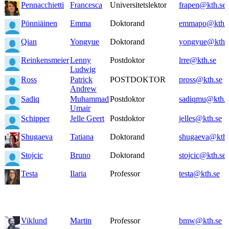
Pennacchietti
Francesca
Universitetslektor
frapen@kth.se
Pönniäinen
Emma
Doktorand
emmapo@kth.s
Qian
Yongyue
Doktorand
yongyue@kth.
Reinkensmeier
Lenny
Postdoktor
lrre@kth.se
Ludwig
Ross
Patrick
POSTDOKTOR
pross@kth.se
Andrew
Sadiq
Muhammad
Postdoktor
sadiqmu@kth.s
Umair
Schipper
Jelle Geert
Postdoktor
jelles@kth.se
Shugaeva
Tatiana
Doktorand
shugaeva@kth.
Stojcic
Bruno
Doktorand
stojcic@kth.se
Testa
Ilaria
Professor
testa@kth.se
Viklund
Martin
Professor
bmw@kth.se