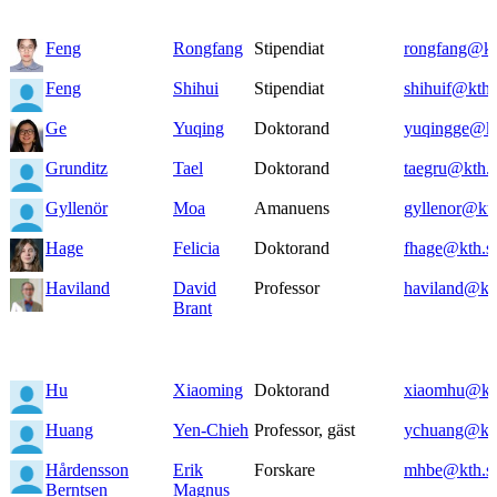
Feng
Rongfang
Stipendiat
rongfang@kt
Feng
Shihui
Stipendiat
shihuif@kth.
Ge
Yuqing
Doktorand
yuqingge@kt
Grunditz
Tael
Doktorand
taegru@kth.s
Gyllenör
Moa
Amanuens
gyllenor@kth
Hage
Felicia
Doktorand
fhage@kth.s
Haviland
David
Professor
haviland@kt
Brant
Hu
Xiaoming
Doktorand
xiaomhu@kt
Huang
Yen-Chieh
Professor, gäst
ychuang@kth
Hårdensson
Erik
Forskare
mhbe@kth.s
Berntsen
Magnus