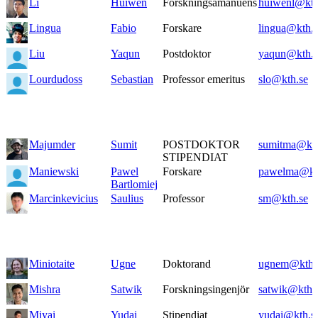
Li
Huiwen
Forskningsamanuens
huiwenl@kth
Lingua
Fabio
Forskare
lingua@kth.s
Liu
Yaqun
Postdoktor
yaqun@kth.s
Lourdudoss
Sebastian
Professor emeritus
slo@kth.se
Majumder
Sumit
POSTDOKTOR
sumitma@kth
STIPENDIAT
Maniewski
Pawel
Forskare
pawelma@kt
Bartlomiej
Marcinkevicius
Saulius
Professor
sm@kth.se
Miniotaite
Ugne
Doktorand
ugnem@kth.
Mishra
Satwik
Forskningsingenjör
satwik@kth.
Miyai
Yudai
Stipendiat
yudai@kth.s