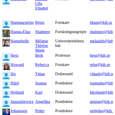
Ulla
Elisabet
Hammarström
Björn
Forskare
bham@kth.se
Hanna-Elias
Shahinez
Forskningsingenjör
shahinez@kth.
Hannebelle
Mélanie
Universitetslektor,
melanieh@kth.
Thérèse
bitr
Marie
Hess
Berk
Professor
hess@kth.se
Howard
Rebecca
Forskare
reba@kth.se
Hu
Yitian
Doktorand
yitianh@kth.se
Hård
Joanna
Postdoktor
joannaha@kth.
Höjlund
Karl
Doktorand
khojlund@kth.
Janaszkiewicz
Angelika
Postdoktor
angjan@kth.se
Johansson
Petter
Postdoktor
pettjoha@kth.s