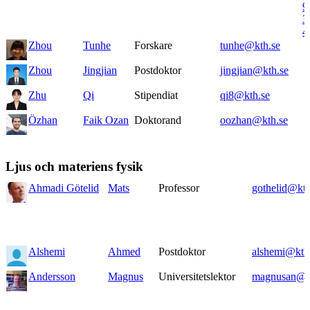
9
3
4
Zhou
Tunhe
Forskare
tunhe@kth.se
Zhou
Jingjian
Postdoktor
jingjian@kth.se
Zhu
Qi
Stipendiat
qi8@kth.se
Özhan
Faik Ozan
Doktorand
oozhan@kth.se
Ljus och materiens fysik
Ahmadi Götelid
Mats
Professor
gothelid@kth
Alshemi
Ahmed
Postdoktor
alshemi@kth
Andersson
Magnus
Universitetslektor
magnusan@k