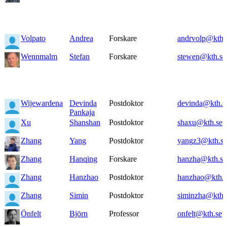
Volpato
Andrea
Forskare
andrvolp@kth.
Wennmalm
Stefan
Forskare
stewen@kth.se
Wijewardena
Devinda
Postdoktor
devinda@kth.s
Pankaja
Xu
Shanshan
Postdoktor
shaxu@kth.se
Zhang
Yang
Postdoktor
yangz3@kth.se
Zhang
Hanqing
Forskare
hanzha@kth.se
Zhang
Hanzhao
Postdoktor
hanzhao@kth.s
Zhang
Simin
Postdoktor
siminzha@kth.
Önfelt
Björn
Professor
onfelt@kth.se