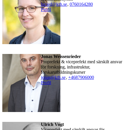
lucied@kth.se
,
0760164280
Profil
Jonas Weissenrieder
Proprefekt & viceprefekt med särskilt ansvar
för forskning, infrastruktur,
forskarutbildningskurser
jonas@kth.se
,
+468790
6000
Profil
Ulrich Vogt
Viceprefekt med särskilt ansvar för