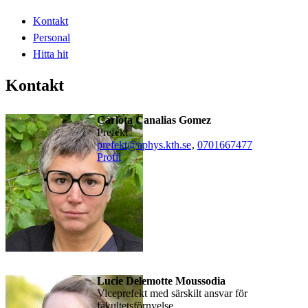
Kontakt
Personal
Hitta hit
Kontakt
Carlota Canalias Gomez
Prefekt
prefekt@aphys.kth.se
,
0701667477
Profil
Lucie Delemotte Moussodia
Viceprefekt med särskilt ansvar för
fakultetsförnyelse