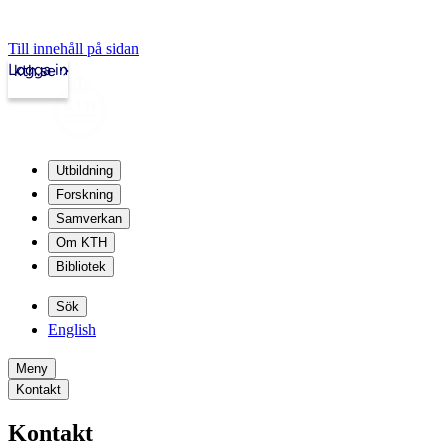
Till innehåll på sidan
Logga in
kth.se
Utbildning
Forskning
Samverkan
Om KTH
Bibliotek
Sök
English
Meny
Kontakt
Kontakt