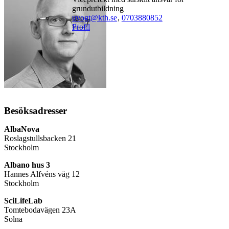
grundutbildning
uvogt@kth.se
,
0703880852
Profil
Besöksadresser
AlbaNova
Roslagstullsbacken 21
Stockholm
Albano hus 3
Hannes Alfvéns väg 12
Stockholm
SciLifeLab
Tomtebodavägen 23A
Solna