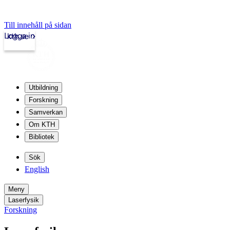
Till innehåll på sidan
Logga in
kth.se
Utbildning
Forskning
Samverkan
Om KTH
Bibliotek
Sök
English
Meny
Laserfysik
Forskning