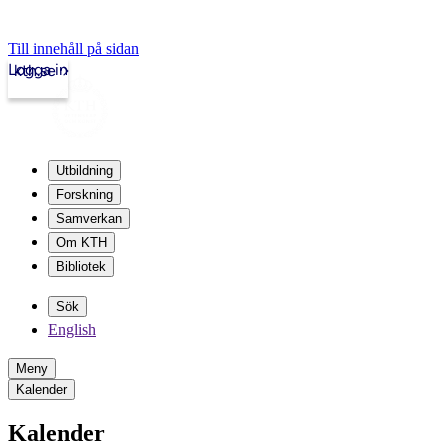
Till innehåll på sidan
Logga in
kth.se
Utbildning
Forskning
Samverkan
Om KTH
Bibliotek
Sök
English
Meny
Kalender
Kalender