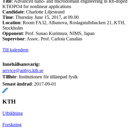
Title
: Advanced nano- and microdomain engineering in Rb-doped
KTiOPO4 for nonlinear applications
Candidate
: Charlotte Liljestrand
Time
: Thursday June 15, 2017, at 09.00
Location
: Room FA32, Albanova, Roslagstullsbacken 21, KTH,
Stockholm
Opponent
: Prof. Sunao Kurimura, NIMS, Japan
Supervisor
: Assoc. Prof. Carlota Canalias
Till kalendern
Innehållsansvarig:
service@aphys.kth.se
Tillhör
: Institutionen för tillämpad fysik
Senast ändrad
:
2017-09-01
KTH
Utbildning
Forskning