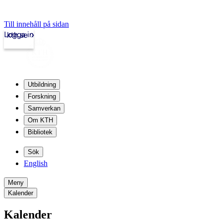
Till innehåll på sidan
Logga in
kth.se
Utbildning
Forskning
Samverkan
Om KTH
Bibliotek
Sök
English
Meny
Kalender
Kalender