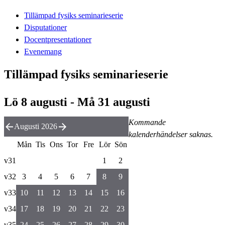
Tillämpad fysiks seminarieserie
Disputationer
Docentpresentationer
Evenemang
Tillämpad fysiks seminarieserie
Lö 8 augusti - Må 31 augusti
Kommande
Augusti 2026
kalenderhändelser saknas.
Mån
Tis
Ons
Tor
Fre
Lör
Sön
v31
1
2
v32
3
4
5
6
7
8
9
v33
10
11
12
13
14
15
16
v34
17
18
19
20
21
22
23
v35
24
25
26
27
28
29
30