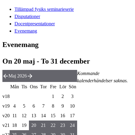
Tillämpad fysiks seminarieserie
Disputationer
Docentpresentationer
Evenemang
Evenemang
On 20 maj - To 31 december
Kommande
Maj 2026
kalenderhändelser saknas.
Mån
Tis
Ons
Tor
Fre
Lör
Sön
v18
1
2
3
v19
4
5
6
7
8
9
10
v20
11
12
13
14
15
16
17
v21
18
19
20
21
22
23
24
v22
25
26
27
28
29
30
31