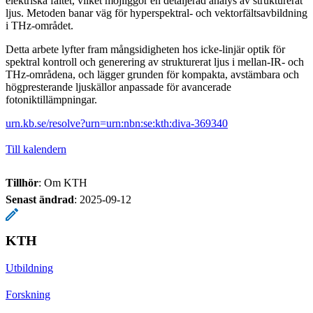
elektriska fältet, vilket möjliggör en detaljerad analys av strukturerat
ljus. Metoden banar väg för hyperspektral- och vektorfältsavbildning
i THz-området.
Detta arbete lyfter fram mångsidigheten hos icke-linjär optik för
spektral kontroll och generering av strukturerat ljus i mellan-IR- och
THz-områdena, och lägger grunden för kompakta, avstämbara och
högpresterande ljuskällor anpassade för avancerade
fotoniktillämpningar.
urn.kb.se/resolve?urn=urn:nbn:se:kth:diva-369340
Till kalendern
Tillhör
: Om KTH
Senast ändrad
:
2025-09-12
KTH
Utbildning
Forskning