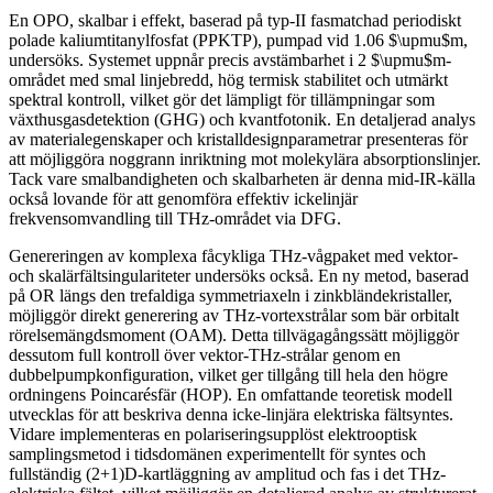
En OPO, skalbar i effekt, baserad på typ-II fasmatchad periodiskt
polade kaliumtitanylfosfat (PPKTP), pumpad vid 1.06 $\upmu$m,
undersöks. Systemet uppnår precis avstämbarhet i 2 $\upmu$m-
området med smal linjebredd, hög termisk stabilitet och utmärkt
spektral kontroll, vilket gör det lämpligt för tillämpningar som
växthusgasdetektion (GHG) och kvantfotonik. En detaljerad analys
av materialegenskaper och kristalldesignparametrar presenteras för
att möjliggöra noggrann inriktning mot molekylära absorptionslinjer.
Tack vare smalbandigheten och skalbarheten är denna mid-IR-källa
också lovande för att genomföra effektiv ickelinjär
frekvensomvandling till THz-området via DFG.
Genereringen av komplexa fåcykliga THz-vågpaket med vektor-
och skalärfältsingulariteter undersöks också. En ny metod, baserad
på OR längs den trefaldiga symmetriaxeln i zinkbländekristaller,
möjliggör direkt generering av THz-vortexstrålar som bär orbitalt
rörelsemängdsmoment (OAM). Detta tillvägagångssätt möjliggör
dessutom full kontroll över vektor-THz-strålar genom en
dubbelpumpkonfiguration, vilket ger tillgång till hela den högre
ordningens Poincarésfär (HOP). En omfattande teoretisk modell
utvecklas för att beskriva denna icke-linjära elektriska fältsyntes.
Vidare implementeras en polariseringsupplöst elektrooptisk
samplingsmetod i tidsdomänen experimentellt för syntes och
fullständig (2+1)D-kartläggning av amplitud och fas i det THz-