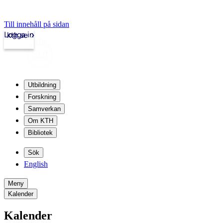
Till innehåll på sidan
Logga in
kth.se
Utbildning
Forskning
Samverkan
Om KTH
Bibliotek
Sök
English
Meny
Kalender
Kalender