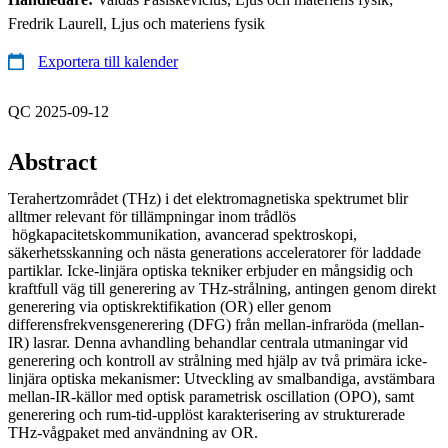
Fredrik Laurell, Ljus och materiens fysik
Exportera till kalender
QC 2025-09-12
Abstract
Terahertzområdet (THz) i det elektromagnetiska spektrumet blir
alltmer relevant för tillämpningar inom trådlös
högkapacitetskommunikation, avancerad spektroskopi,
säkerhetsskanning och nästa generations acceleratorer för laddade
partiklar. Icke-linjära optiska tekniker erbjuder en mångsidig och
kraftfull väg till generering av THz-strålning, antingen genom direkt
generering via optiskrektifikation (OR) eller genom
differensfrekvensgenerering (DFG) från mellan-infraröda (mellan-
IR) lasrar. Denna avhandling behandlar centrala utmaningar vid
generering och kontroll av strålning med hjälp av två primära icke-
linjära optiska mekanismer: Utveckling av smalbandiga, avstämbara
mellan-IR-källor med optisk parametrisk oscillation (OPO), samt
generering och rum-tid-upplöst karakterisering av strukturerade
THz-vågpaket med användning av OR.