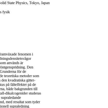
Solid State Physics, Tokyo, Japan
s fysik
 framväxade fenomen i
ddningsdensitetsvågor
som används är
röntgenspridning. Den
. Grunderna för de
 de teoretiska metoder som
 den kvadratiska gitter-
 på fälteffekter på de
rna, både bakgrunden till
tall-dikalcogenider studeras
 supraledande
tånd, med resultat som tyder
ionell supraledning