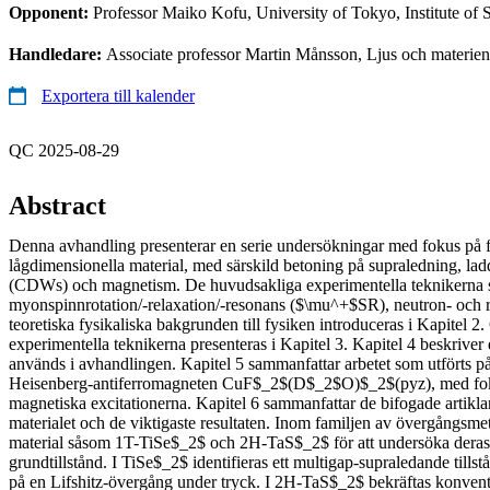
Opponent:
Professor Maiko Kofu, University of Tokyo, Institute of 
Handledare:
Associate professor Martin Månsson, Ljus och materien
Exportera till kalender
QC 2025-08-29
Abstract
Denna avhandling presenterar en serie undersökningar med fokus på
lågdimensionella material, med särskild betoning på supraledning, la
(CDWs) och magnetism. De huvudsakliga experimentella teknikerna 
myonspinnrotation/-relaxation/-resonans ($\mu^+$SR), neutron- och 
teoretiska fysikaliska bakgrunden till fysiken introduceras i Kapitel 2
experimentella teknikerna presenteras i Kapitel 3. Kapitel 4 beskriver
används i avhandlingen. Kapitel 5 sammanfattar arbetet som utförts på
Heisenberg-antiferromagneten CuF$_2$(D$_2$O)$_2$(pyz), med fokus
magnetiska excitationerna. Kapitel 6 sammanfattar de bifogade artikla
materialet och de viktigaste resultaten. Inom familjen av övergångsme
material såsom 1T-TiSe$_2$ och 2H-TaS$_2$ för att undersöka deras
grundtillstånd. I TiSe$_2$ identifieras ett multigap-supraledande tills
på en Lifshitz-övergång under tryck. I 2H-TaS$_2$ bekräftas konvent