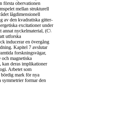
n första obervationen
mspelet mellan strukturell
rådet lågdimensionell
av den kvadratiska gitter-
rgetiska excitationer under
tt annat nyckelmaterial, (C\
tt utforska
yck inducerar en övergång
dning. Kapitel 7 avslutar
ramtida forskningsvägar,
de och magnetiska
 kan deras implikationer
logi. Arbetet som
 bördig mark för nya
h symmetrier formar den