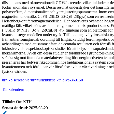
tillsammans med okonventionellt CDW-beteende, vilket inkluderar de
Kohn-anomalin i systemet. Dessa resultat understryker det känsliga sa
polymorfism, dimensionalitet och yttre justeringsparametrar. Inom om
magnetism undersöks CuF$_2$(D$_2$O)$_2$(pyz) som en realisering 
Heisenberg-antiferromagnetmodellen. Här observeras oväntade högene
måttliga fält, vilket stöds av simuleringar med matrix product states. E
(_5\)H\(_9\)NH\(_3\))\(_2\)CuBr\(_4\), fungerar som en plattform för a
kvantspinstegesmodellen under tryck. Tillämpning av hydrostatiskt tr
från antiferromagnetisk oordning till långräckviddig ferromagnetisk or
avhandlingen med att sammanfatta de centrala resultaten och föreslå f
inklusive vidare spektroskopiska studier för att belysa de supraledan
mekanismerna. Även om dessa studier är förankrade i grundforskning,
sträcka sig mot framtida materialutveckling för energimedveten tekno
presenteras här belyser rikedommen hos lågdimensionella system som
kvantfenomen och fördjupar vår förståelse av hur växelverkningar oc
fysiska världen.
urn.kb.se/resolve?urn=urn:nbn:se:kth:diva-369150
Till kalendern
Tillhör
: Om KTH
Senast ändrad
:
2025-08-29