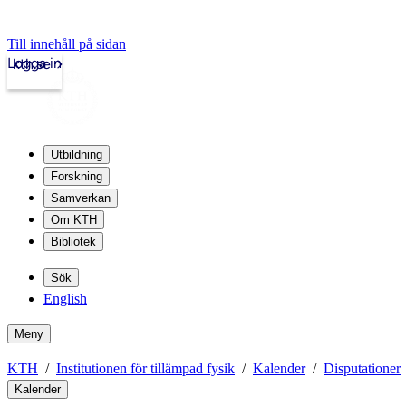
Till innehåll på sidan
Logga in
kth.se
Utbildning
Forskning
Samverkan
Om KTH
Bibliotek
Sök
English
Meny
KTH
Institutionen för tillämpad fysik
Kalender
Disputationer
Kalender