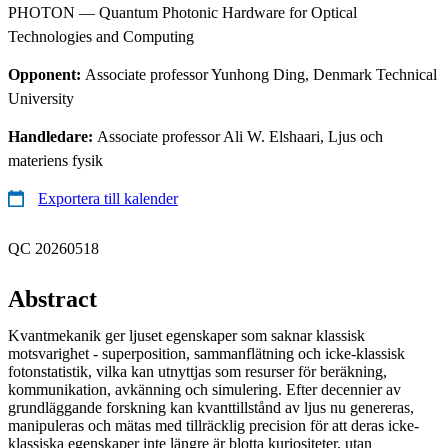
PHOTON — Quantum Photonic Hardware for Optical
Technologies and Computing
Opponent:
Associate professor Yunhong Ding, Denmark Technical
University
Handledare:
Associate professor Ali W. Elshaari, Ljus och
materiens fysik
Exportera till kalender
QC 20260518
Abstract
Kvantmekanik ger ljuset egenskaper som saknar klassisk
motsvarighet - superposition, sammanflätning och icke-klassisk
fotonstatistik, vilka kan utnyttjas som resurser för beräkning,
kommunikation, avkänning och simulering. Efter decennier av
grundläggande forskning kan kvanttillstånd av ljus nu genereras,
manipuleras och mätas med tillräcklig precision för att deras icke-
klassiska egenskaper inte längre är blotta kuriositeter, utan