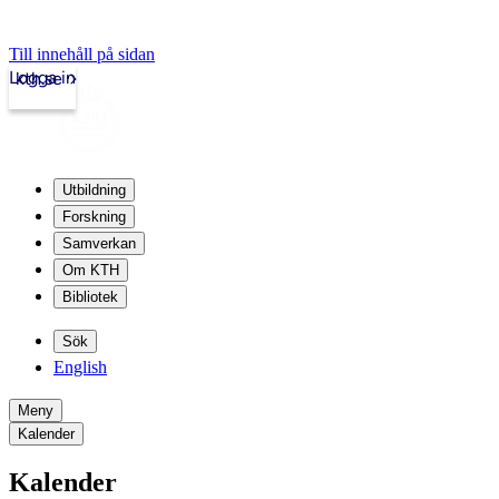
Till innehåll på sidan
Logga in
kth.se
Utbildning
Forskning
Samverkan
Om KTH
Bibliotek
Sök
English
Meny
Kalender
Kalender