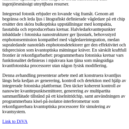
ingenjörsmässigt utnyttjbara resurser.
Integrerad fotonik erbjuder en lovande väg framåt. Genom att
begränsa och leda ljus i litografiskt definierade vågledare på ett chip
ersätter den sköra bulkoptiska uppställningar med kompakta,
fasstabila och reproducerbara kretsar. Halvledarkvanttepunkter
inbäddade i fotoniska nanostrukturer ger ljusstark, behovsstyrd
enphotonsemission kompatibel med vågledareintegration, medan
supraledande nanotråds enphotonsdetektorer ger den effektivitet och
tidsprecision som kvantoptiska mätningar kräver. En särskilt kraftfull
frontier är rekonfigurbarhet: programmerbara fotoniska kretsar vars
funktionalitet definieras i mjukvara kan tjäna som mångsidiga
kvantfotoniska processorer utan någon fysisk modifiering.
Denna avhandling presenterar arbete med att konstruera kvantljus
längs hela kedjan av generering, kontroll och detektion med hjälp av
integrerade fotoniska plattformar. Den täcker koherent kontroll av
nanowire kvanttepunktsemittorer, generering av multipartita
sammanflätade tillstånd på ett kiselnitridchip, samt användningen av
programmerbara kisel-på-isolator-interferometrar som
rekonfigurerbara kvantoptiska processorer för simulering av
kvantsystem.
Link to DiVA